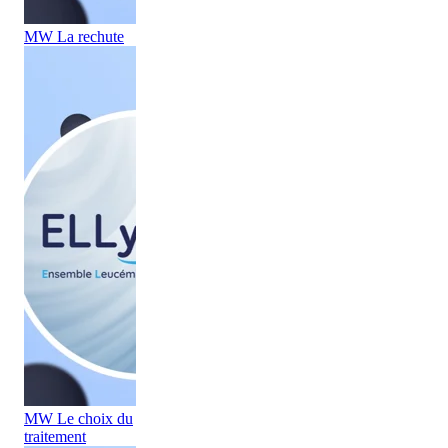
MW La rechute
MW Le choix du
traitement