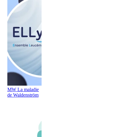
MW La maladie
de Waldenström